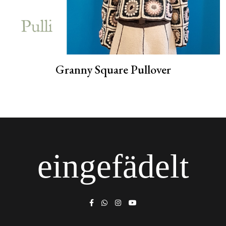
Granny Square Pullover
eingefädelt