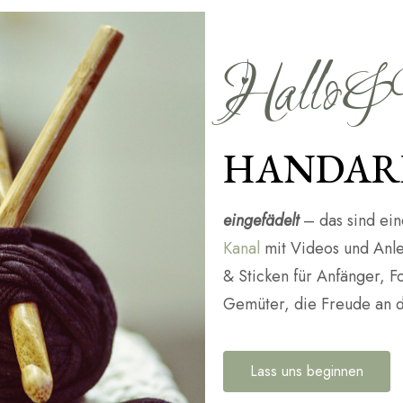
Hallo&
HANDAR
eingefädelt
– das sind ei
Kanal
mit Videos und Anl
& Sticken für Anfänger, F
Gemüter, die Freude an 
Lass uns beginnen