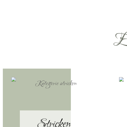
Ei
Stricken