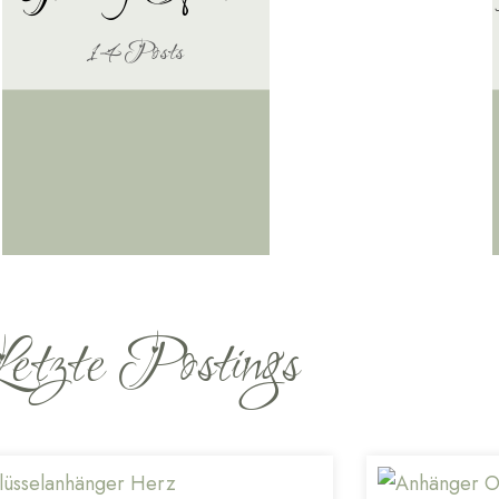
14 Posts
etzte Postings