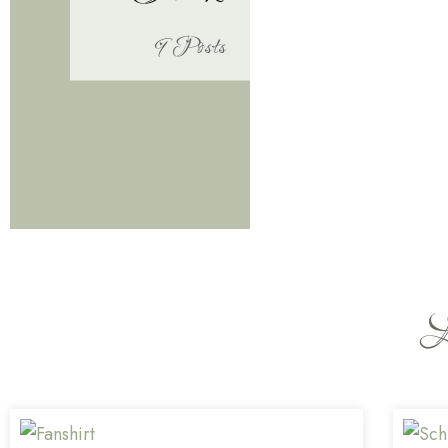
9 Posts
L