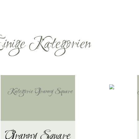
nige Kategorien
Granny Square